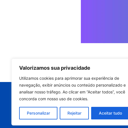
Valorizamos sua privacidade
Quer manter a p
Utilizamos cookies para aprimorar sua experiência de
equipamento e
navegação, exibir anúncios ou conteúdo personalizado e
analisar nosso tráfego. Ao clicar em “Aceitar todos”, você
Entre em contato ago
concorda com nosso uso de cookies.
avaliação técnic
Personalizar
Rejeitar
Aceitar tudo