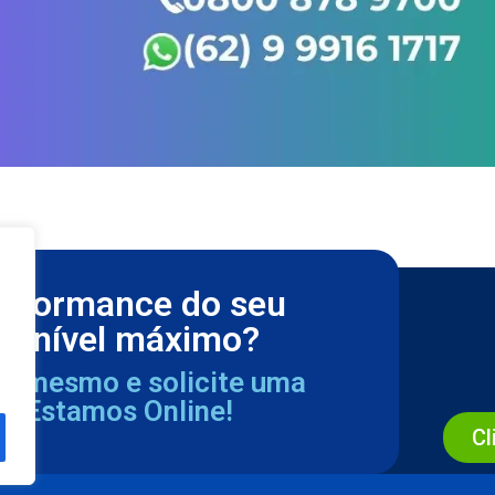
erformance do seu
m nível máximo?
ra mesmo e solicite uma
a. Estamos Online!
Cl