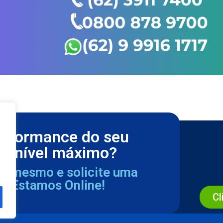
erformance do seu
m nível máximo?
ra mesmo e solicite uma
a. Estamos Online!
Cl