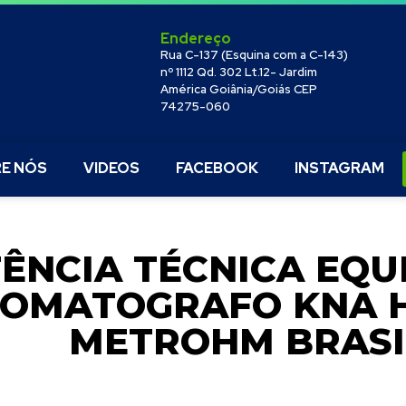
Endereço
Rua C-137 (Esquina com a C-143)
nº 1112 Qd. 302 Lt.12- Jardim
América Goiânia/Goiás CEP
74275-060
E NÓS
VIDEOS
FACEBOOK
INSTAGRAM
TÊNCIA TÉCNICA EQ
OMATOGRAFO KNA H
METROHM BRASI