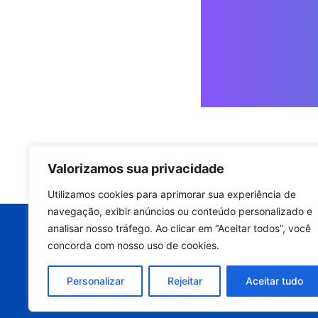
Valorizamos sua privacidade
Quer manter a p
Utilizamos cookies para aprimorar sua experiência de
equipamento e
navegação, exibir anúncios ou conteúdo personalizado e
analisar nosso tráfego. Ao clicar em “Aceitar todos”, você
Entre em contato ago
concorda com nosso uso de cookies.
avaliação técnic
Personalizar
Rejeitar
Aceitar tudo