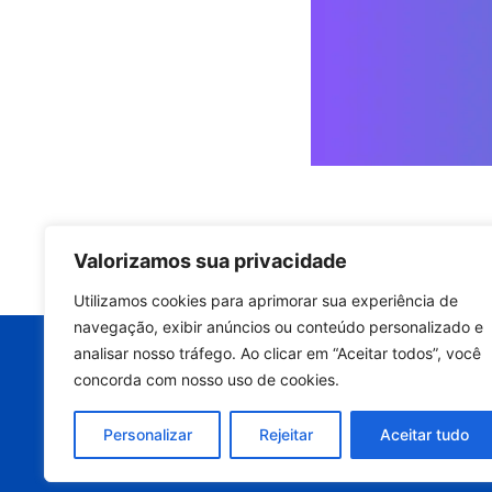
Valorizamos sua privacidade
Quer manter a p
Utilizamos cookies para aprimorar sua experiência de
equipamento e
navegação, exibir anúncios ou conteúdo personalizado e
analisar nosso tráfego. Ao clicar em “Aceitar todos”, você
Entre em contato ago
concorda com nosso uso de cookies.
avaliação técnic
Personalizar
Rejeitar
Aceitar tudo