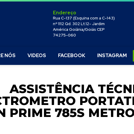
Endereço
Rua C-137 (Esquina com a C-143)
nº 1112 Qd. 302 Lt.12- Jardim
América Goiânia/Goiás CEP
74275-060
E NÓS
VIDEOS
FACEBOOK
INSTAGRAM
ASSISTÊNCIA TÉCN
CTROMETRO PORTATI
 PRIME 785S METR