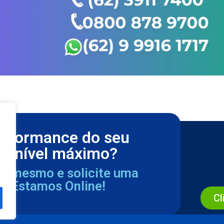
erformance do seu
m nível máximo?
ra mesmo e solicite uma
a. Estamos Online!
Cl