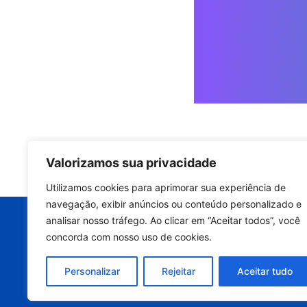
Valorizamos sua privacidade
Quer manter a p
Utilizamos cookies para aprimorar sua experiência de
equipamento e
navegação, exibir anúncios ou conteúdo personalizado e
analisar nosso tráfego. Ao clicar em “Aceitar todos”, você
Entre em contato ago
concorda com nosso uso de cookies.
avaliação técnic
Personalizar
Rejeitar
Aceitar tudo