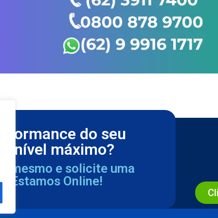
erformance do seu
m nível máximo?
ra mesmo e solicite uma
a. Estamos Online!
Cl