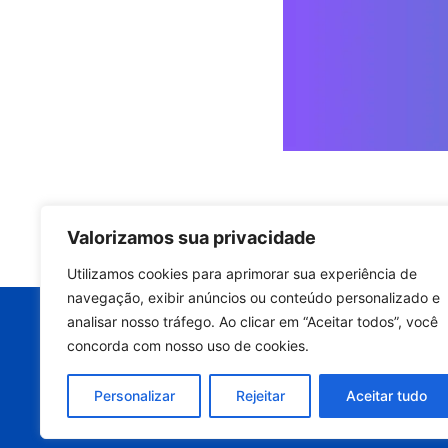
Valorizamos sua privacidade
Quer manter a p
Utilizamos cookies para aprimorar sua experiência de
equipamento e
navegação, exibir anúncios ou conteúdo personalizado e
analisar nosso tráfego. Ao clicar em “Aceitar todos”, você
Entre em contato ago
concorda com nosso uso de cookies.
avaliação técnic
Personalizar
Rejeitar
Aceitar tudo