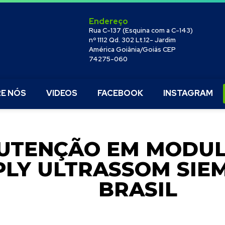
Endereço
Rua C-137 (Esquina com a C-143)
nº 1112 Qd. 302 Lt.12- Jardim
América Goiânia/Goiás CEP
74275-060
E NÓS
VIDEOS
FACEBOOK
INSTAGRAM
UTENÇÃO EM MODU
PLY ULTRASSOM SIEM
BRASIL