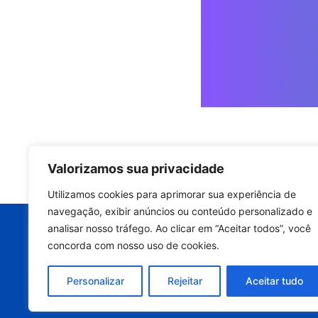
Valorizamos sua privacidade
Quer manter a p
Utilizamos cookies para aprimorar sua experiência de
equipamento e
navegação, exibir anúncios ou conteúdo personalizado e
analisar nosso tráfego. Ao clicar em “Aceitar todos”, você
Entre em contato ago
concorda com nosso uso de cookies.
avaliação técnic
Personalizar
Rejeitar
Aceitar tudo