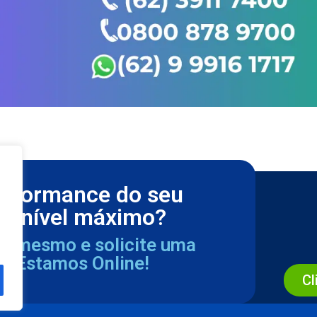
erformance do seu
m nível máximo?
ra mesmo e solicite uma
a. Estamos Online!
Cl