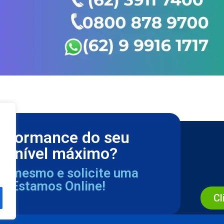
erformance do seu
m nível máximo?
ra mesmo e solicite uma
a. Estamos Online!
Cl