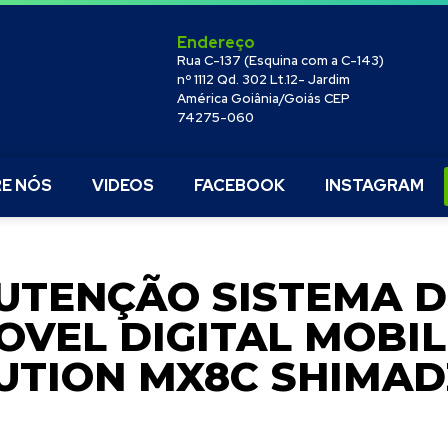
Endereço
Rua C-137 (Esquina com a C-143)
nº 1112 Qd. 302 Lt.12- Jardim
América Goiânia/Goiás CEP
74275-060
E NÓS
VIDEOS
FACEBOOK
INSTAGRAM
TENÇÃO SISTEMA DE
OVEL DIGITAL MOBI
UTION MX8C SHIMAD