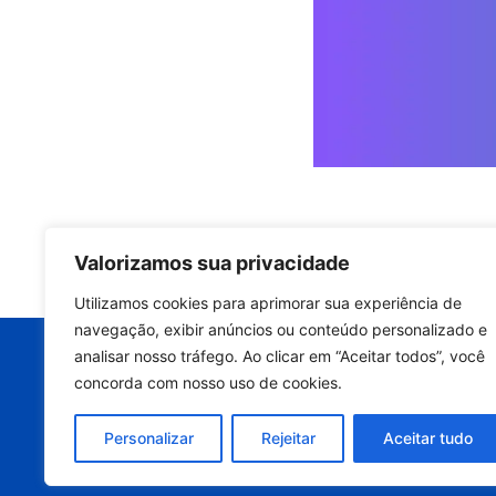
Valorizamos sua privacidade
Quer manter a p
Utilizamos cookies para aprimorar sua experiência de
equipamento e
navegação, exibir anúncios ou conteúdo personalizado e
analisar nosso tráfego. Ao clicar em “Aceitar todos”, você
Entre em contato ago
concorda com nosso uso de cookies.
avaliação técnic
Personalizar
Rejeitar
Aceitar tudo