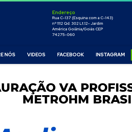
Endereço
Rua C-137 (Esquina com a C-143)
nº 1112 Qd. 302 Lt.12- Jardim
América Goiânia/Goiás CEP
74275-060
E NÓS
VIDEOS
FACEBOOK
INSTAGRAM
URAÇÃO VA PROFISS
METROHM BRASI